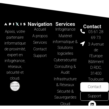
Navigation
Services
Contact
Accueil
Infogérance
Apixis, votre
05 61 28
A propos
Matériel
partenaire
69 73
informatique &
Services
informatique
3 Avenue
Solutions
Contact
de proximité,
de
logicielles
expert en
Support
l'Europe
Cybersécurité
infogérance,
Bâtiment
Consulting &
réseaux,
D RDC,
Audit
sécurité et
31400
cloud.
Infrastructure
Toulouse
& Réseaux
Contact
Sécurité &
Support
Sauvegardes
Cloud