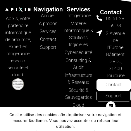
Navigation
Services
Contact
Accueil
Infogérance
Apixis, votre
05 61 28
A propos
Matériel
partenaire
69 73
informatique &
Services
informatique
3 Avenue
Solutions
Contact
de proximité,
de
logicielles
expert en
Support
l'Europe
Cybersécurité
infogérance,
Bâtiment
Consulting &
réseaux,
D RDC,
Audit
sécurité et
31400
cloud.
Infrastructure
Toulouse
& Réseaux
Contact
Sécurité &
Support
Sauvegardes
Cloud
Computing
Ce site utilise des cookies afin d’optimiser votre navigation et
Microsoft 365
mesurer l’audience. Vous pouvez accepter ou refuser leur
utilisation.
& Solutions