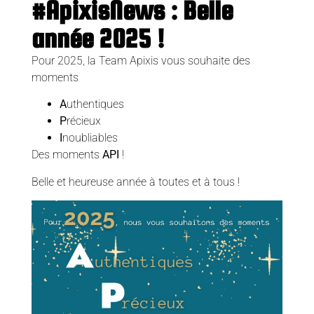
#ApixisNews : Belle
année 2025 !
Pour 2025, la Team Apixis vous souhaite des
moments
A
uthentiques
P
récieux
I
noubliables
Des moments
API
!
Belle et heureuse année à toutes et à tous !