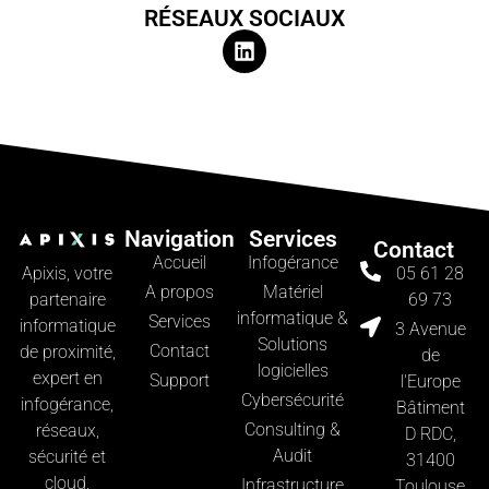
RÉSEAUX SOCIAUX
Navigation
Services
Contact
Accueil
Infogérance
Apixis, votre
05 61 28
A propos
Matériel
partenaire
69 73
informatique &
Services
informatique
3 Avenue
Solutions
Contact
de proximité,
de
logicielles
expert en
Support
l'Europe
Cybersécurité
infogérance,
Bâtiment
Consulting &
réseaux,
D RDC,
Audit
sécurité et
31400
cloud.
Infrastructure
Toulouse