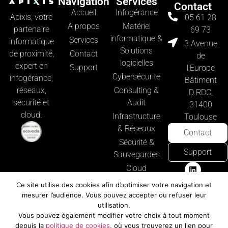
Navigation
Services
Contact
Accueil
Infogérance
Apixis, votre
05 61 28
A propos
Matériel
partenaire
69 73
informatique &
Services
informatique
3 Avenue
Solutions
Contact
de proximité,
de
logicielles
expert en
Support
l'Europe
Cybersécurité
infogérance,
Bâtiment
Consulting &
réseaux,
D RDC,
Audit
sécurité et
31400
cloud.
Infrastructure
Toulouse
& Réseaux
Contact
Sécurité &
Support
Sauvegardes
Cloud
Computing
Ce site utilise des cookies afin d’optimiser votre navigation et
Microsoft 365
mesurer l’audience. Vous pouvez accepter ou refuser leur
utilisation.
& Solutions
Vous pouvez également modifier votre choix à tout moment
collaboratives
depuis la
politique de cookies
, où vous trouverez un lien pour